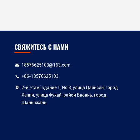
СВЯЖИТЕСЬ С НАМИ
18576625103@163.com
+86-18576625103
2-й этаж, здание 1, No 3, улица Цзянсин, город
Хепин, улица Фухай, район Баоань, город
а
Шэньчжэнь