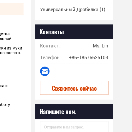
Универсальный Дробилка
(1)
Контакты
дства
ильной
Контакты:
Ms. Lin
тки из муки
жно сделать
Телефон:
+86-18576625103
ка и
Свяжитесь сейчас
аботу
Напишите нам.