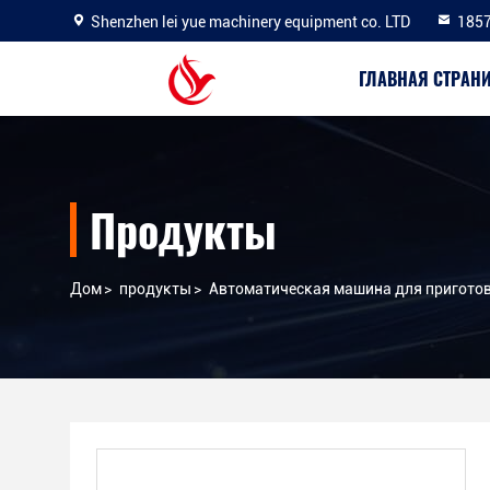
Shenzhen lei yue machinery equipment co. LTD
185
ГЛАВНАЯ СТРАН
Продукты
Дом
>
продукты
>
Автоматическая машина для приготов