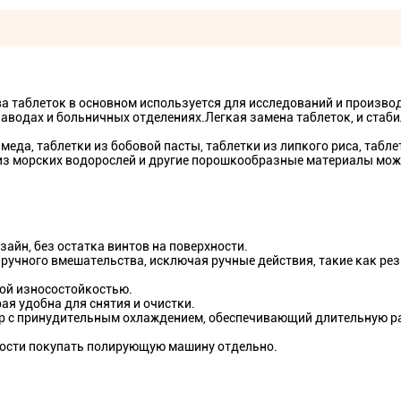
 таблеток в основном используется для исследований и произво
аводах и больничных отделениях.Легкая замена таблеток, и стаб
меда, таблетки из бобовой пасты, таблетки из липкого риса, табле
и из морских водорослей и другие порошкообразные материалы мо
айн, без остатка винтов на поверхности.
 ручного вмешательства, исключая ручные действия, такие как рез
кой износостойкостью.
ая удобна для снятия и очистки.
ор с принудительным охлаждением, обеспечивающий длительную р
мости покупать полирующую машину отдельно.