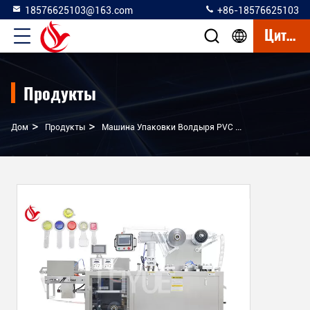
18576625103@163.com
+86-18576625103
Цитата
Продукты
>
>
>
Дом
Продукты
Машина Упаковки Волдыря PVC Alu
CE Точная