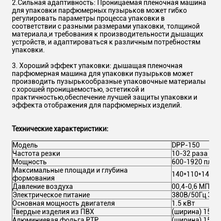
2.Сильная адаптивность: Проницаемая пленочная машина
для упаковки парфюмерных пузырьков может гибко
регулировать параметры процесса упаковки в
соответствии с разными размерами упаковки, толщиной
материала,и требования к производительности дышащих
устройств, и адаптироваться к различным потребностям
упаковки.
3. Хороший эффект упаковки: дышащая пленочная
парфюмерная машина для упаковки пузырьков может
производить пузырькообразные упаковочные материалы
с хорошей проницаемостью, эстетикой и
практичностью,обеспечение лучшей защиты упаковки и
эффекта отображения для парфюмерных изделий.
Технические характеристики:
Модель
DPP-150
Частота резки
10-32 раза в м
Мощность
600-1920 плас
Максимальные площади и глубина
140*110*14 мм
формования
Давление воздуха
00,4-0,6 МПа/ 
Электрическое питание
380В/50Гц 3,8
Основная мощность двигателя
1.5 кВт
Твердые изделия из ПВХ
(ширина) 155* 
Алюминиевая фольга PTP
(ширина) 155* 