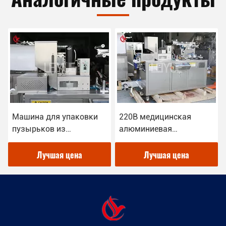
Машина для упаковки
220В медицинская
пузырьков из
алюминиевая
алюминиевого ПВХ для
пузырьковая
фармацевтики 3.8КВт
упаковочная машина в
Лучшая цена
Лучшая цена
аптечных упаковках