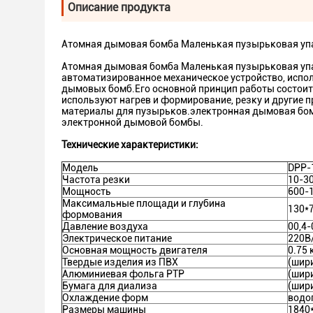
Описание продукта
Атомная дымовая бомба Маленькая пузырьковая уп
Атомная дымовая бомба Маленькая пузырьковая уп
автоматизированное механическое устройство, испо
дымовых бомб.Его основной принцип работы состоит
используют нагрев и формирование, резку и другие 
материалы для пузырьков.электронная дымовая бомб
электронной дымовой бомбы.
Технические характеристики:
Модель
DPP-
Частота резки
10-3
Мощность
600-
Максимальные площади и глубина
130*
формования
Давление воздуха
00,4-
Электрическое питание
220В/
Основная мощность двигателя
0.75 
Твердые изделия из ПВХ
(шири
Алюминиевая фольга PTP
(шири
Бумага для диализа
(шири
Охлаждение форм
водо
Размеры машины
1840