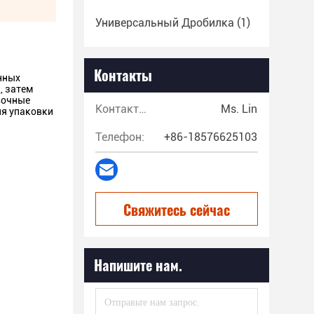
Универсальный Дробилка
(1)
Контакты
нных
, затем
вочные
Контакты:
Ms. Lin
ия упаковки
Телефон:
+86-18576625103
Свяжитесь сейчас
Напишите нам.