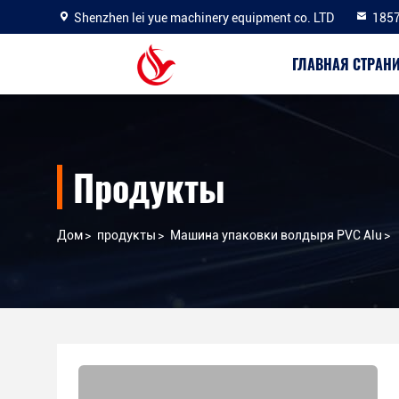
Shenzhen lei yue machinery equipment co. LTD
185
ГЛАВНАЯ СТРАН
Продукты
Дом
>
продукты
>
Машина упаковки волдыря PVC Alu
>