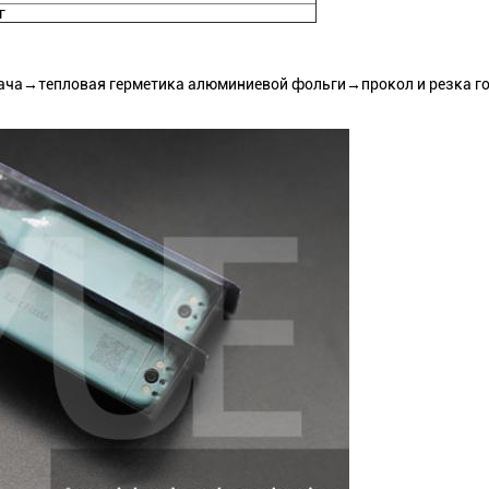
г
ча→тепловая герметика алюминиевой фольги→прокол и резка г