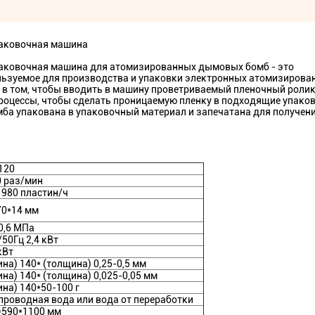
аковочная машина
аковочная машина для атомизированных дымовых бомб - это
льзуемое для производства и упаковки электронных атомизирова
 в том, чтобы вводить в машину проветриваемый пленочный ролик
процессы, чтобы сделать проницаемую пленку в подходящие упако
а упакована в упаковочный материал и запечатана для получен
120
0 раз/мин
1980 пластин/ч
70*14 мм
0,6 МПа
50Гц 2,4 кВт
кВт
на) 140* (толщина) 0,25-0,5 мм
на) 140* (толщина) 0,025-0,05 мм
на) 140*50-100 г
проводная вода или вода от переработки
*590*1100 мм